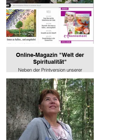
Online-Magazin "Welt der
Spiritualität"
Neben der Printversion unserer
Zeitschrift (die
Abonnementmöglichkeit finden
Sie in unserem Verlagsshop), Sie
können auch das Online-
Magazin „Welt der Spiritualität“
abonnieren und viele brandneue,
interessante und tiefgründig
zusammengefasste Artikel, die
nicht in der Printversion enthalten
sind, genießen! Viele Artikel sind
offen für jeden, schauen Sie sich
in unserem Online-Magazin