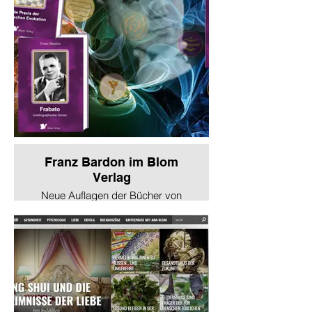
Franz Bardon im Blom
Verlag
Neue Auflagen der Bücher von
Franz Bardon! Nach einer
dreijährigen Pause (2018 - 2021)
erscheinen die Bücher von Franz
Bardon wieder im
deutschsprachigen Raum - seit
2021 in unserem Blom Verlag!
Unter dem angegebenen Link
können Sie die Bücher im
Verlagsshop bestellen.