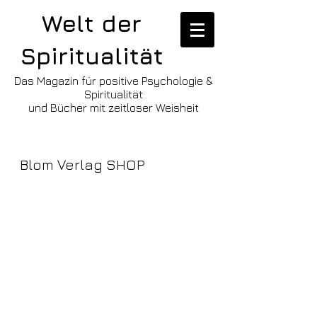
Welt der
Spiritualität
Das Magazin für positive Psychologie &
Spiritualität
und Bücher mit zeitloser Weisheit
Blom Verlag SHOP
Leider ist das gewünschte Produkt nicht lieferbar
Mein Benutzerkonto
Bestellungen verfolgen
Favoriten
Warenkorb
Preise anzeigen in:
EUR