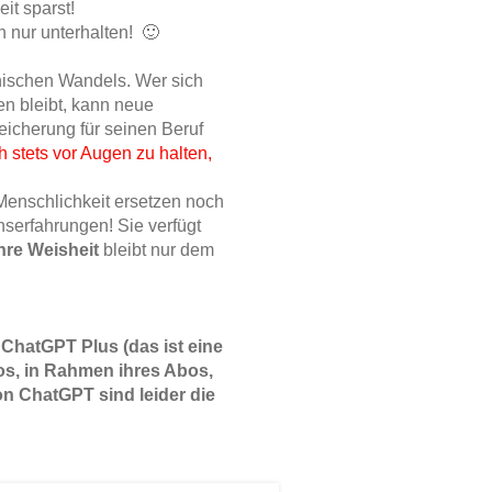
it sparst!
h nur unterhalten! 🙂
hnischen Wandels. Wer sich
en bleibt, kann neue
eicherung für seinen Beruf
ch stets vor Augen zu halten,
Menschlichkeit ersetzen noch
nserfahrungen! Sie verfügt
hre Weisheit
bleibt nur dem
hatGPT Plus (das ist eine
os, in Rahmen ihres Abos,
on ChatGPT sind leider die