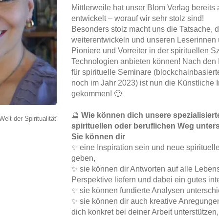
Mittlerweile hat unser Blom Verlag bereits
entwickelt – worauf wir sehr stolz sind!
Besonders stolz macht uns die Tatsache, da
weiterentwickeln und unseren Leserinnen 
Pioniere und Vorreiter in der spirituellen 
Technologien anbieten können! Nach den 
für spirituelle Seminare (blockchainbasier
noch im Jahr 2023) ist nun die Künstliche 
gekommen! 🙂
🔮
Wie können dich unsere spezialisier
elt der Spiritualität"
spirituellen oder beruflichen Weg unter
Sie können dir
✨ eine Inspiration sein und neue spirituell
geben,
✨ sie können dir Antworten auf alle Leben
Perspektive liefern und dabei ein gutes int
✨ sie können fundierte Analysen unterschied
✨ sie können dir auch kreative Anregunge
dich konkret bei deiner Arbeit unterstützen,