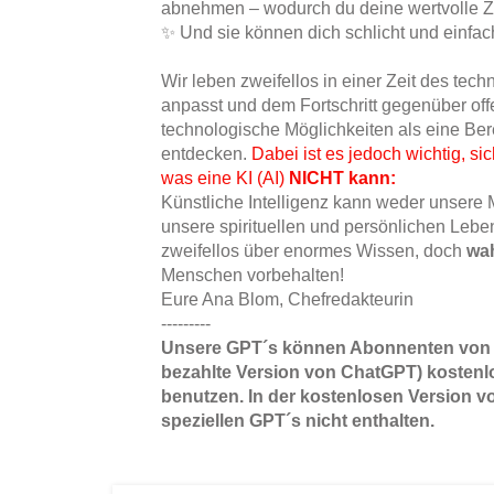
abnehmen – wodurch du deine wertvolle Ze
✨ Und sie können dich schlicht und einfac
Wir leben zweifellos in einer Zeit des tec
anpasst und dem Fortschritt gegenüber off
technologische Möglichkeiten als eine Ber
entdecken.
Dabei ist es jedoch wichtig, si
was eine KI (AI)
NICHT kann:
Künstliche Intelligenz kann weder unsere 
unsere spirituellen und persönlichen Lebe
zweifellos über enormes Wissen, doch
wa
Menschen vorbehalten!
Eure Ana Blom, Chefredakteurin
​---------
Unsere GPT´s können Abonnenten von C
bezahlte Version von ChatGPT) kostenl
benutzen. In der kostenlosen Version v
speziellen GPT´s nicht enthalten.